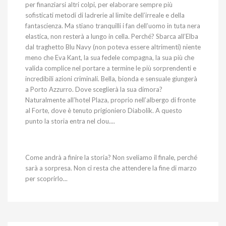
per finanziarsi altri colpi, per elaborare sempre più
sofisticati metodi di ladrerie al limite dell’irreale e della
fantascienza. Ma stiano tranquilli i fan dell’uomo in tuta nera
elastica, non resterà a lungo in cella. Perché? Sbarca all’Elba
dal traghetto Blu Navy (non poteva essere altrimenti) niente
meno che Eva Kant, la sua fedele compagna, la sua più che
valida complice nel portare a termine le più sorprendenti e
incredibili azioni criminali. Bella, bionda e sensuale giungerà
a Porto Azzurro. Dove sceglierà la sua dimora?
Naturalmente all’hotel Plaza, proprio nell’albergo di fronte
al Forte, dove è tenuto prigioniero Diabolik. A questo
punto la storia entra nel clou....
Come andrà a finire la storia? Non sveliamo il finale, perché
sarà a sorpresa. Non ci resta che attendere la fine di marzo
per scoprirlo...